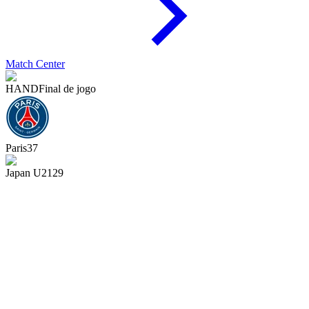
Match Center
HAND
Final de jogo
Paris
37
Japan U21
29