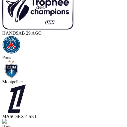
HAND
SAB 29 AGO
Paris
Montpellier
MASC
SEX 4 SET
Paris