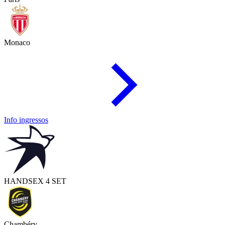
Monaco
Info ingressos
HAND
SEX 4 SET
Chambéry