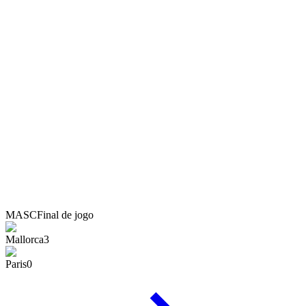
MASC
Final de jogo
Mallorca
3
Paris
0