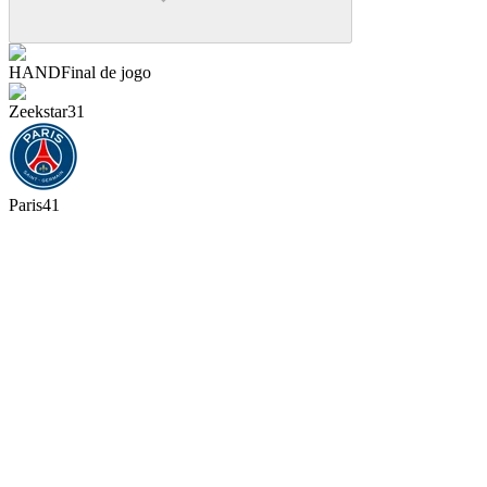
HAND
Final de jogo
Zeekstar
31
Paris
41