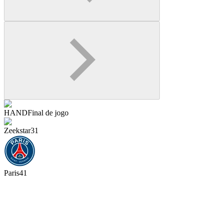
HAND
Final de jogo
Zeekstar
31
Paris
41