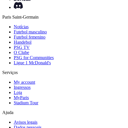
Paris Saint-Germain
Notícias
Futebol masculino
Futebol femenino
Handebol
PSG TV
O Clube
PSG for Communities
Ligue 1 McDonald's
Serviços
My account
Ingressos
Loja
MyParis
Stadium Tour
Ajuda
Avisos legais
Dados pessoais