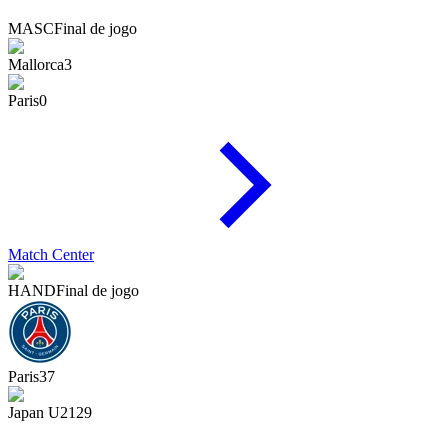
MASC
Final de jogo
Mallorca
3
Paris
0
Match Center
HAND
Final de jogo
Paris
37
Japan U21
29