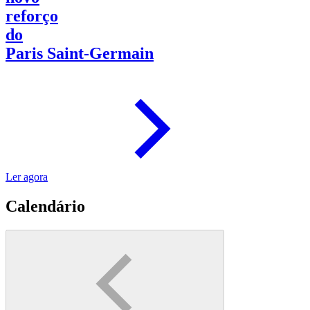
reforço
do
Paris Saint-Germain
Ler agora
Calendário