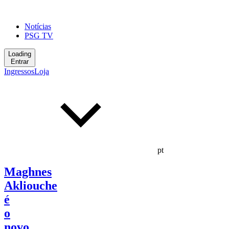
Notícias
PSG TV
Loading
Entrar
Ingressos
Loja
pt
Maghnes
Akliouche
é
o
novo