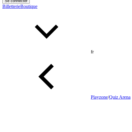
Se connecter
Billetterie
Boutique
fr
Playzone
/
Quiz Arena