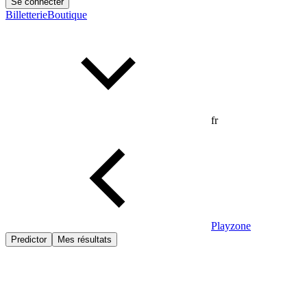
Se connecter
Billetterie
Boutique
fr
Playzone
Predictor
Mes résultats