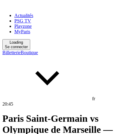
Actualités
PSG TV
Playzone
MyParis
Loading
Se connecter
Billetterie
Boutique
fr
20
:
45
Paris Saint-Germain
vs
Olympique de Marseille
—