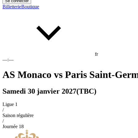
Se connecter
Billetterie
Boutique
fr
––:––
AS Monaco
vs
Paris Saint-Ger
Samedi 30 janvier 2027
(TBC)
Ligue 1
/
Saison régulière
/
Journée
18