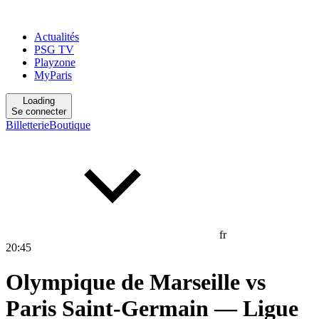
Actualités
PSG TV
Playzone
MyParis
Loading
Se connecter
Billetterie
Boutique
fr
20
:
45
Olympique de Marseille
vs
Paris Saint-Germain
— Ligue