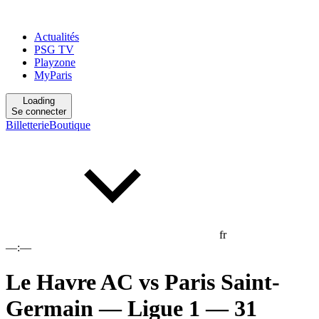
Actualités
PSG TV
Playzone
MyParis
Loading
Se connecter
Billetterie
Boutique
fr
––:––
Le Havre AC
vs
Paris Saint-
Germain
— Ligue 1
— 31