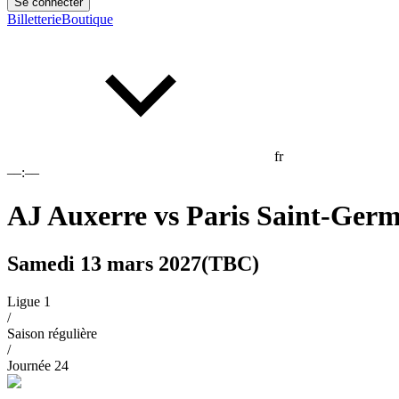
Se connecter
Billetterie
Boutique
fr
––:––
AJ Auxerre
vs
Paris Saint-Ger
Samedi 13 mars 2027
(TBC)
Ligue 1
/
Saison régulière
/
Journée
24