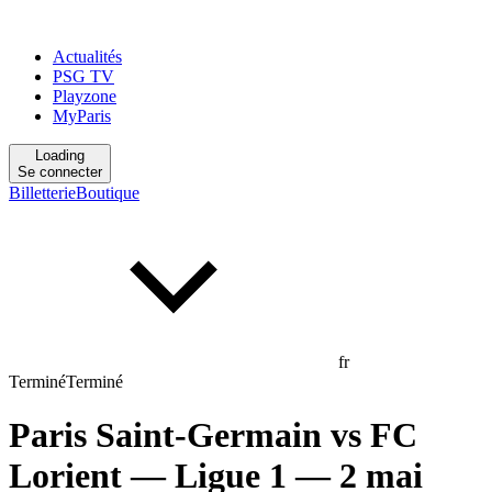
Actualités
PSG TV
Playzone
MyParis
Loading
Se connecter
Billetterie
Boutique
fr
Terminé
Terminé
Paris Saint-Germain
vs
FC
Lorient
— Ligue 1
— 2 mai