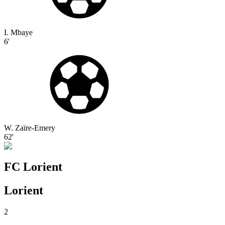
I. Mbaye
6'
W. Zaïre-Emery
62'
FC Lorient
Lorient
2