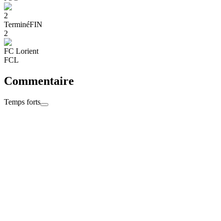
2
Terminé
FIN
2
FC Lorient
FCL
Commentaire
Temps forts
19:00
Bonne soirée à tous !
Retrouvez compte-rendu, réactions et photos sur PSG.FR et
l’application officielle du club de la capitale dans quelques minutes,
ainsi que le match et ses résumés sur PSG TV ce dimanche soir à
minuit.
18:58