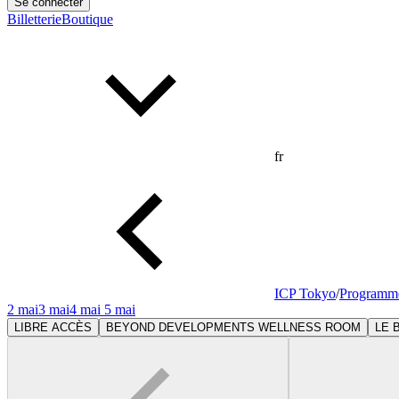
Se connecter
Billetterie
Boutique
fr
ICP Tokyo
/
Programm
2 mai
3 mai
4 mai
5 mai
LIBRE ACCÈS
BEYOND DEVELOPMENTS WELLNESS ROOM
LE B