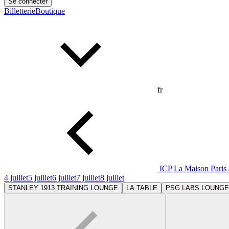
Se connecter
Billetterie
Boutique
fr
ICP La Maison Paris
4 juillet
5 juillet
6 juillet
7 juillet
8 juillet
STANLEY 1913 TRAINING LOUNGE
LA TABLE
PSG LABS LOUNGE