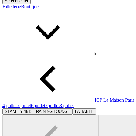
Se connecter
Billetterie
Boutique
fr
ICP La Maison Paris
4 juillet
5 juillet
6 juillet
7 juillet
8 juillet
STANLEY 1913 TRAINING LOUNGE
LA TABLE