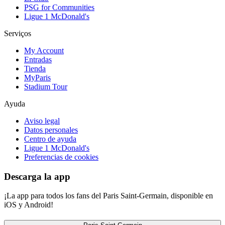
PSG for Communities
Ligue 1 McDonald's
Serviços
My Account
Entradas
Tienda
MyParis
Stadium Tour
Ayuda
Aviso legal
Datos personales
Centro de ayuda
Ligue 1 McDonald's
Preferencias de cookies
Descarga la app
¡La app para todos los fans del Paris Saint-Germain, disponible en
iOS y Android!