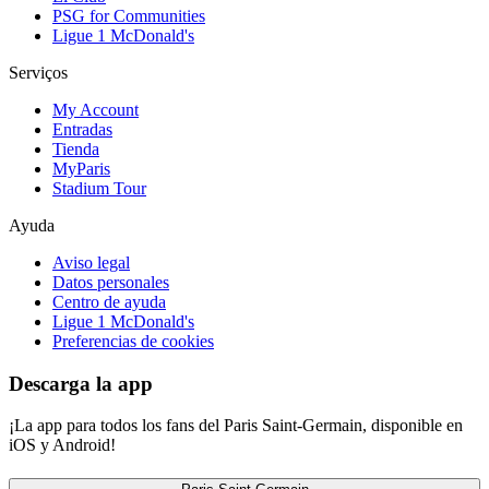
PSG for Communities
Ligue 1 McDonald's
Serviços
My Account
Entradas
Tienda
MyParis
Stadium Tour
Ayuda
Aviso legal
Datos personales
Centro de ayuda
Ligue 1 McDonald's
Preferencias de cookies
Descarga la app
¡La app para todos los fans del Paris Saint-Germain, disponible en
iOS y Android!