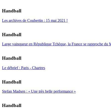
Handball
Les archives de Coubertin : 15 mai 2021 !
Handball
Large vainqueur en République Tchèque, la France se rapproche du 
Handball
Le débrief : Paris - Chartres
Handball
Stefan Madsen : « Une très belle performance »
Handball