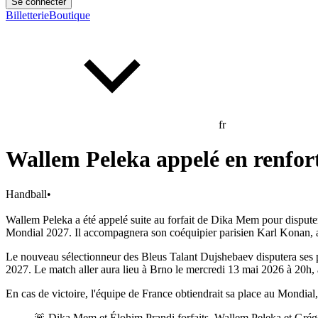
Se connecter
Billetterie
Boutique
fr
Wallem Peleka appelé en renfort
Handball
•
Wallem Peleka a été appelé suite au forfait de Dika Mem pour disputer
Mondial 2027. Il accompagnera son coéquipier parisien Karl Konan, alo
Le nouveau sélectionneur des Bleus Talant Dujshebaev disputera ses 
2027. Le match aller aura lieu à Brno le mercredi 13 mai 2026 à 20h
En cas de victoire, l'équipe de France obtiendrait sa place au Mondia
🚨 Dika Mem et Élohim Prandi forfaits, Wallem Peleka et Grégo