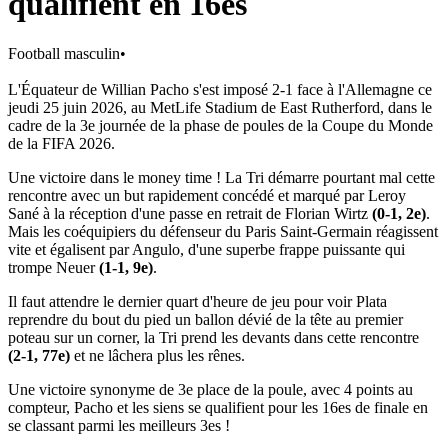
qualifient en 16es
Football masculin
•
L'Équateur de Willian Pacho s'est imposé 2-1 face à l'Allemagne ce
jeudi 25 juin 2026, au MetLife Stadium de East Rutherford, dans le
cadre de la 3e journée de la phase de poules de la Coupe du Monde
de la FIFA 2026.
Une victoire dans le money time ! La Tri démarre pourtant mal cette
rencontre avec un but rapidement concédé et marqué par Leroy
Sané à la réception d'une passe en retrait de Florian Wirtz
(0-1, 2e)
.
Mais les coéquipiers du défenseur du Paris Saint-Germain réagissent
vite et égalisent par Angulo, d'une superbe frappe puissante qui
trompe Neuer
(1-1, 9e)
.
Il faut attendre le dernier quart d'heure de jeu pour voir Plata
reprendre du bout du pied un ballon dévié de la tête au premier
poteau sur un corner, la Tri prend les devants dans cette rencontre
(2-1, 77e)
et ne lâchera plus les rênes.
Une victoire synonyme de 3e place de la poule, avec 4 points au
compteur, Pacho et les siens se qualifient pour les 16es de finale en
se classant parmi les meilleurs 3es !