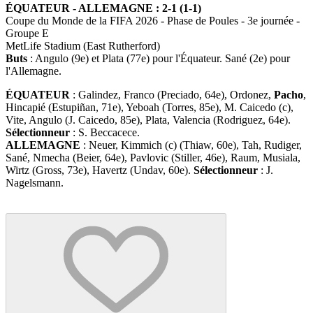
ÉQUATEUR - ALLEMAGNE : 2-1 (1-1)
Coupe du Monde de la FIFA 2026 - Phase de Poules - 3e journée -
Groupe E
MetLife Stadium (East Rutherford)
Buts
: Angulo (9e) et Plata (77e) pour l'Équateur. Sané (2e) pour
l'Allemagne.
ÉQUATEUR
: Galindez, Franco (Preciado, 64e), Ordonez,
Pacho
,
Hincapié (Estupiñan, 71e), Yeboah (Torres, 85e), M. Caicedo (c),
Vite, Angulo (J. Caicedo, 85e), Plata, Valencia (Rodriguez, 64e).
Sélectionneur
: S. Beccacece.
ALLEMAGNE
: Neuer, Kimmich (c) (Thiaw, 60e), Tah, Rudiger,
Sané, Nmecha (Beier, 64e), Pavlovic (Stiller, 46e), Raum, Musiala,
Wirtz (Gross, 73e), Havertz (Undav, 60e).
Sélectionneur
: J.
Nagelsmann.