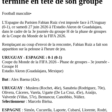
termine en tête de son groupe
Football masculin
•
L'Espagne du Parisien Fabian Ruiz s'est imposée face à l'Uruguay
(0-1), ce samedi 27 juin 2026 à l'Estadio Akron de Guadalajara,
dans le cadre de la 3e journée du groupe H de la phase de groupes
de la Coupe du Monde de la FIFA 2026.
Remplaçant au coup d'envoi de la rencontre, Fabian Ruiz a fait son
apparition sur la pelouse à l'heure de jeu.
URUGUAY - ESPAGNE : 0-1 (0-1)
Coupe du Monde de la FIFA 2026 - Phase de groupes - 3e journée -
Groupe H
Estadio Akron (Guadalajara, Mexique)
But
: Alex Baena (42e).
URUGUAY
: Muslera (Rochet, 46e), Sanabria (Rodriguez, 70e),
Olivera, Cáceres, Varela, Ugarte (De La Cruz, 45e), Araújo,
Valverde (Viñas, 57e), Bentancur, Canobbio, Núñez.
Sélectionneur
: Marcelo Bielsa.
ESPAGNE
: Simón, Cucurella, Laporte, Cubarsí, Llorente, Rodri,