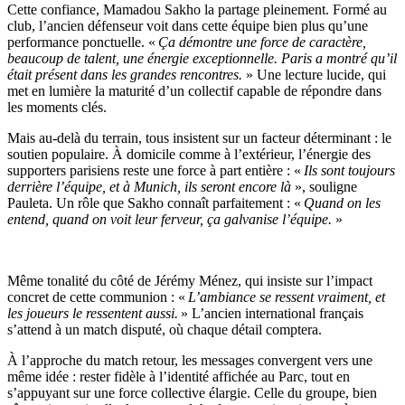
Cette confiance, Mamadou Sakho la partage pleinement. Formé au
club, l’ancien défenseur voit dans cette équipe bien plus qu’une
performance ponctuelle. «
Ça démontre une force de caractère,
beaucoup de talent, une énergie exceptionnelle. Paris a montré qu’il
était présent dans les grandes rencontres.
» Une lecture lucide, qui
met en lumière la maturité d’un collectif capable de répondre dans
les moments clés.
Mais au-delà du terrain, tous insistent sur un facteur déterminant : le
soutien populaire. À domicile comme à l’extérieur, l’énergie des
supporters parisiens reste une force à part entière : «
Ils sont toujours
derrière l’équipe, et à Munich, ils seront encore là
», souligne
Pauleta. Un rôle que Sakho connaît parfaitement : «
Quand on les
entend, quand on voit leur ferveur, ça galvanise l’équipe.
»
Même tonalité du côté de Jérémy Ménez, qui insiste sur l’impact
concret de cette communion : «
L’ambiance se ressent vraiment, et
les joueurs le ressentent aussi.
» L’ancien international français
s’attend à un match disputé, où chaque détail comptera.
À l’approche du match retour, les messages convergent vers une
même idée : rester fidèle à l’identité affichée au Parc, tout en
s’appuyant sur une force collective élargie. Celle du groupe, bien