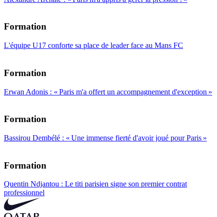
Formation
L'équipe U17 conforte sa place de leader face au Mans FC
Formation
Erwan Adonis : « Paris m'a offert un accompagnement d'exception »
Formation
Bassirou Dembélé : « Une immense fierté d'avoir joué pour Paris »
Formation
Quentin Ndjantou : Le titi parisien signe son premier contrat
professionnel