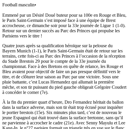
Football masculin
•
Emmené par un Désiré Doué buteur pour sa 100e en Rouge et Bleu,
le Paris Saint-Germain s’est imposé face à une équipe de Brest
accrocheuse, ce dimanche soir pour la 33e journée de Ligue 1 (1-0).
Retour sur un dernier succès au Parc des Princes qui propulse les
Parisiens vers le titre !
Quatre jours après sa qualification héroïque sur la pelouse du
Bayern Munich (1-1), le Paris Saint-Germain était de retour sur les
terrains, cette fois-ci au Parc des Princes à l’occasion de la réception
du Stade Brestois 29 pour le compte de la 33e journée du
championnat. Face à des Bretons en quête de relance, les Rouge et
Bleu avaient pour objectif de faire un pas presque définitif vers le
titre, et de clôturer leur saison au Parc par une victoire. Sous une
pluie battante, c’est Lucas Hernandez qui allumait la première
mèche, et son tir puissant du pied gauche obligeait Grégoire Coudert
à concéder le corner (7e).
À la fin du premier quart d’heure, Dro Fernandez héritait du ballon
dans la surface adverse, mais son tir était trop écrasé pour inquiéter
le portier brestois (15e). Six minutes plus tard, c’est de nouveau le
jeune Espagnol qui était trouvé dans la surface bretonne, sans qu’il
ne parvienne à accrocher le cadre (21e). Avec Senny Mayulu et Lee
Kang-In, le n°27 parisien formait un triangle très en vue sur le flanc