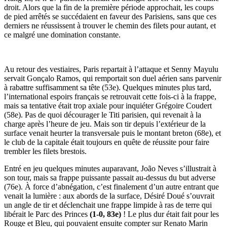
droit. Alors que la fin de la première période approchait, les coups
de pied arrêtés se succédaient en faveur des Parisiens, sans que ces
derniers ne réussissent à trouver le chemin des filets pour autant, et
ce malgré une domination constante.
Au retour des vestiaires, Paris repartait à l’attaque et Senny Mayulu
servait Gonçalo Ramos, qui remportait son duel aérien sans parvenir
à rabattre suffisamment sa tête (53e). Quelques minutes plus tard,
l’international espoirs français se retrouvait cette fois-ci à la frappe,
mais sa tentative était trop axiale pour inquiéter Grégoire Coudert
(58e). Pas de quoi décourager le Titi parisien, qui revenait à la
charge après l’heure de jeu. Mais son tir depuis l’extérieur de la
surface venait heurter la transversale puis le montant breton (68e), et
le club de la capitale était toujours en quête de réussite pour faire
trembler les filets brestois.
Entré en jeu quelques minutes auparavant, João Neves s’illustrait à
son tour, mais sa frappe puissante passait au-dessus du but adverse
(76e). À force d’abnégation, c’est finalement d’un autre entrant que
venait la lumière : aux abords de la surface, Désiré Doué s’ouvrait
un angle de tir et déclenchait une frappe limpide à ras de terre qui
libérait le Parc des Princes
(1-0, 83e)
! Le plus dur était fait pour les
Rouge et Bleu, qui pouvaient ensuite compter sur Renato Marin