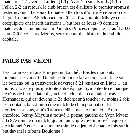
match nul 1-1 avec… Lorient (1-1). Avec 2 résultats nuls (1-1 à
l’aller, 2-2 au retour), le club breton est d'ailleurs le premier promu à
rester invaincu face aux Rouge et Bleu lors d’une même saison de
Ligue 1 depuis l'AS Monaco en 2013-2014. Ibrahim Mbaye et ses
coéquipiers ont inscrit au moins 1 but lors de leurs 49 derniers
matches de championnat au Parc des Princes, depuis le 12 août 2023
et un 0-0 face... aux Merlus, série record de l'histoire du club de la
capitale.
PARIS PAS VERNI
Les hommes de Luis Enrique ont touché 3 fois les montants
lorientais ce samedi ! Depuis le début de la saison, ils ont buté sur
les poteaux ou la transversale adverses à 21 reprises en Ligue 1, au
moins 5 fois de plus que toute autre équipe. Symbole de ce manque
de réussite hier, le latéral gauche du club de la capitale Lucas
Hernandez, qui est devenu le 2e défenseur à toucher au moins 2 fois
les montants lors d’un même match de championnat sur les 4
dernières saisons, après Tuomas Ollila avec le Paris FC. Autre
anecdote, Senny Mayulu a trouvé le poteau gauche de Yvon Mvoto
à la 87e minute du match, quatre jours après avoir trouvé l'équerre
de Manuel Neuer… à la même minute de jeu, et à chaque fois sur le
but devant la tribune Boulogne !