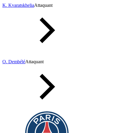
K. Kvaratskhelia
Attaquant
O. Dembélé
Attaquant