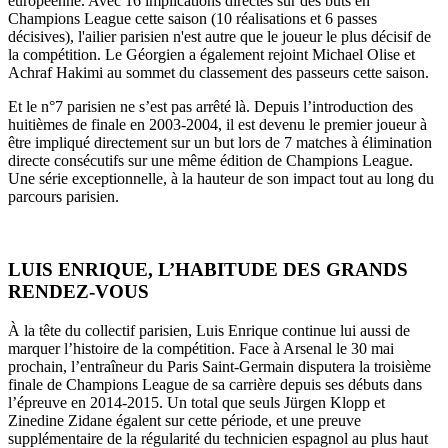
européenne. Avec 16 implications directes sur des buts en
Champions League cette saison (10 réalisations et 6 passes
décisives), l'ailier parisien n'est autre que le joueur le plus décisif de
la compétition. Le Géorgien a également rejoint Michael Olise et
Achraf Hakimi au sommet du classement des passeurs cette saison.
Et le n°7 parisien ne s’est pas arrêté là. Depuis l’introduction des
huitièmes de finale en 2003-2004, il est devenu le premier joueur à
être impliqué directement sur un but lors de 7 matches à élimination
directe consécutifs sur une même édition de Champions League.
Une série exceptionnelle, à la hauteur de son impact tout au long du
parcours parisien.
LUIS ENRIQUE, L’HABITUDE DES GRANDS
RENDEZ-VOUS
À la tête du collectif parisien, Luis Enrique continue lui aussi de
marquer l’histoire de la compétition. Face à Arsenal le 30 mai
prochain, l’entraîneur du Paris Saint-Germain disputera la troisième
finale de Champions League de sa carrière depuis ses débuts dans
l’épreuve en 2014-2015. Un total que seuls Jürgen Klopp et
Zinedine Zidane égalent sur cette période, et une preuve
supplémentaire de la régularité du technicien espagnol au plus haut