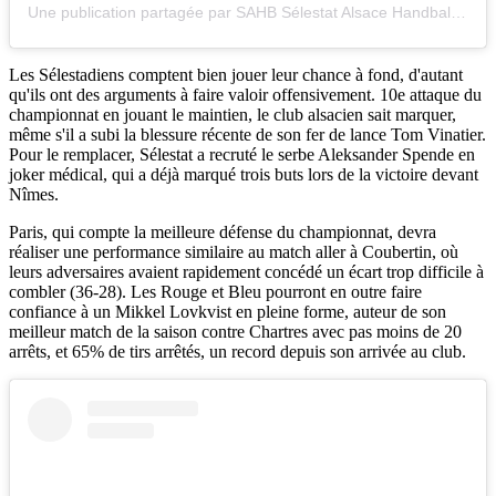
Une publication partagée par SAHB Sélestat Alsace Handball (@selestat_alsace_handball)
Les Sélestadiens comptent bien jouer leur chance à fond, d'autant
qu'ils ont des arguments à faire valoir offensivement. 10e attaque du
championnat en jouant le maintien, le club alsacien sait marquer,
même s'il a subi la blessure récente de son fer de lance Tom Vinatier.
Pour le remplacer, Sélestat a recruté le serbe Aleksander Spende en
joker médical, qui a déjà marqué trois buts lors de la victoire devant
Nîmes.
Paris, qui compte la meilleure défense du championnat, devra
réaliser une performance similaire au match aller à Coubertin, où
leurs adversaires avaient rapidement concédé un écart trop difficile à
combler (36-28). Les Rouge et Bleu pourront en outre faire
confiance à un Mikkel Lovkvist en pleine forme, auteur de son
meilleur match de la saison contre Chartres avec pas moins de 20
arrêts, et 65% de tirs arrêtés, un record depuis son arrivée au club.