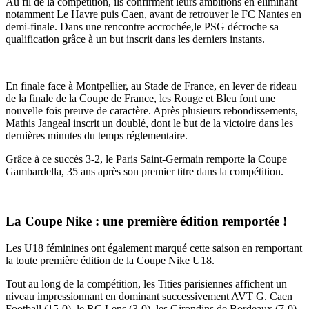
Au fil de la compétition, ils confirment leurs ambitions en éliminant
notamment Le Havre puis Caen, avant de retrouver le FC Nantes en
demi-finale. Dans une rencontre accrochée,le PSG décroche sa
qualification grâce à un but inscrit dans les derniers instants.
En finale face à Montpellier, au Stade de France, en lever de rideau
de la finale de la Coupe de France, les Rouge et Bleu font une
nouvelle fois preuve de caractère. Après plusieurs rebondissements,
Mathis Jangeal inscrit un doublé, dont le but de la victoire dans les
dernières minutes du temps réglementaire.
Grâce à ce succès 3-2, le Paris Saint-Germain remporte la Coupe
Gambardella, 35 ans après son premier titre dans la compétition.
La Coupe Nike : une première édition remportée !
Les U18 féminines ont également marqué cette saison en remportant
la toute première édition de la Coupe Nike U18.
Tout au long de la compétition, les Tities parisiennes affichent un
niveau impressionnant en dominant successivement AVT G. Caen
Football (15-0), le RC Lens (3-0), les Girondins de Bordeaux (7-0),