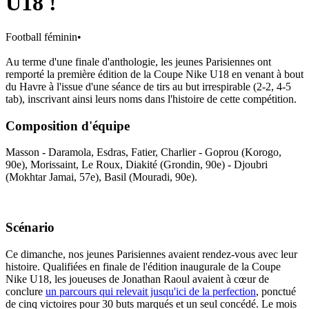
U18 !
Football féminin
•
Au terme d'une finale d'anthologie, les jeunes Parisiennes ont
remporté la première édition de la Coupe Nike U18 en venant à bout
du Havre à l'issue d'une séance de tirs au but irrespirable (2-2, 4-5
tab), inscrivant ainsi leurs noms dans l'histoire de cette compétition.
Composition d'équipe
Masson - Daramola, Esdras, Fatier, Charlier - Goprou (Korogo,
90e), Morissaint, Le Roux, Diakité (Grondin, 90e) - Djoubri
(Mokhtar Jamai, 57e), Basil (Mouradi, 90e).
Scénario
Ce dimanche, nos jeunes Parisiennes avaient rendez-vous avec leur
histoire. Qualifiées en finale de l'édition inaugurale de la Coupe
Nike U18, les joueuses de Jonathan Raoul avaient à cœur de
conclure
un parcours qui relevait jusqu'ici de la perfection
, ponctué
de cinq victoires pour 30 buts marqués et un seul concédé. Le mois