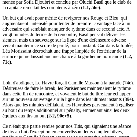
menée par Sofia Djoubri et conclue par Oluchi Basil que le club de
la capitale remettait les compteurs à zéro
(1-1, 56e)
.
Un but qui avait pour mérite de revigorer nos Rouge et Bleu, qui
augmentaient l'intensité pour tenter de prendre l'avantage face à un
adversaire qui semblait manquer de rythme dans ce second acte. A
vingt minutes du terme de la rencontre, Basil pensait délivrer les
siennes, mais un sauvetage sur la ligne d'une défenseure adverse
venait maintenir ce score de parité, pour l'instant. Car dans la foulée,
Léa Morissaint décrochait une frappe limpide de l'extérieur de la
surface qui ne laissait aucune chance à la gardienne normande
(1-2,
71e)
.
Loin d'abdiquer, Le Havre forçait Camille Masson à la parade (74e).
Désireuses de faire le break, les Parisiennes maintenaient le rythme
dans cette fin de rencontre, et voyaient le but du titre leur échapper
sur un nouveau sauvetage sur la ligne dans les ultimes instants (89e).
Alors que les minutes défilaient, les Havraises parvenaient à égaliser
au bout du temps additionnel sur pénalty, emmenant ainsi les deux
équipes aux tirs au but
(2-2, 90e+5)
.
Ce n'était que partie remise pour nos Titis, qui signaient une séance
de tirs au but d'exception en convertissant leurs cinq tentatives,