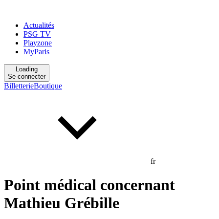
Actualités
PSG TV
Playzone
MyParis
Loading
Se connecter
Billetterie
Boutique
fr
Point médical concernant
Mathieu Grébille