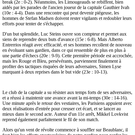
break (2e : 0-2). Néanmoins, les Limougeauds se rebiffent, bien
aidés par les parades de l'ancien joueur de la capitale Gauthier Ivah
(10e : 4-4). Dans une rencontre qui peut devenir piégeuse, les
hommes de Stefan Madsen doivent rester vigilants et redoubler leurs
efforts pour tenter de s'échapper.
D'un but splendide, Luc Steins ouvre son compteur et permet aux
siens de reprendre deux buts d'avance (15e : 6-8). Mais Alberto
Entrerrios réagit avec efficacité, et ses hommes recollent de nouveau
en évoluant sans gardien, dans ce qui ressemble de plus en plus à
une partie d'échecs (20e : 9-9). Cette première période est accrochée,
mais les Rouge et Bleu, persévérants, parviennent finalement à
profiter des tactiques risquées de leurs adversaires, Simen Lyse
marquant à deux reprises dans le but vide (23e : 10-13).
Le club de la capitale a su résister aux temps forts de ses adversaires,
et a réussi à maintenir une avance avant la mi-temps (30e : 14-16).
Une minute après le retour des vestiaires, les Parisiens appuient avec
deux réalisations d'entrée pour creuser cet écart, et se lancer au
mieux dans le second acte. Auteur d'un 11e arrêt, Mikkel Lovkvist
reprend également parfaitement le fil de son match.
Alors qu'un vent de révolte commence à souffler sur Beaublanc, il