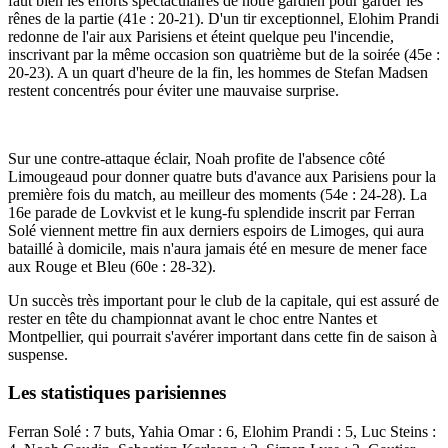
faut bien les efforts spectaculaires de notre gardien pour garder les
rênes de la partie (41e : 20-21). D'un tir exceptionnel, Elohim Prandi
redonne de l'air aux Parisiens et éteint quelque peu l'incendie,
inscrivant par la même occasion son quatrième but de la soirée (45e :
20-23). A un quart d'heure de la fin, les hommes de Stefan Madsen
restent concentrés pour éviter une mauvaise surprise.
Sur une contre-attaque éclair, Noah profite de l'absence côté
Limougeaud pour donner quatre buts d'avance aux Parisiens pour la
première fois du match, au meilleur des moments (54e : 24-28). La
16e parade de Lovkvist et le kung-fu splendide inscrit par Ferran
Solé viennent mettre fin aux derniers espoirs de Limoges, qui aura
bataillé à domicile, mais n'aura jamais été en mesure de mener face
aux Rouge et Bleu (60e : 28-32).
Un succès très important pour le club de la capitale, qui est assuré de
rester en tête du championnat avant le choc entre Nantes et
Montpellier, qui pourrait s'avérer important dans cette fin de saison à
suspense.
Les statistiques parisiennes
Ferran Solé : 7 buts, Yahia Omar : 6, Elohim Prandi : 5, Luc Steins :