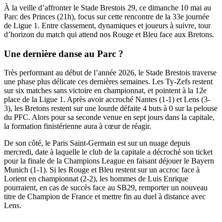
À la veille d’affronter le Stade Brestois 29, ce dimanche 10 mai au
Parc des Princes (21h), focus sur cette rencontre de la 33e journée
de Ligue 1. Entre classement, dynamiques et joueurs à suivre, tour
d’horizon du match qui attend nos Rouge et Bleu face aux Bretons.
Une dernière danse au Parc ?
Très performant au début de l’année 2026, le Stade Brestois traverse
une phase plus délicate ces dernières semaines. Les Ty-Zefs restent
sur six matches sans victoire en championnat, et pointent à la 12e
place de la Ligue 1. Après avoir accroché Nantes (1-1) et Lens (3-
3), les Bretons restent sur une lourde défaite 4 buts à 0 sur la pelouse
du PFC. Alors pour sa seconde venue en sept jours dans la capitale,
la formation finistérienne aura à cœur de réagir.
De son côté, le Paris Saint-Germain est sur un nuage depuis
mercredi, date à laquelle le club de la capitale a décroché son ticket
pour la finale de la Champions League en faisant déjouer le Bayern
Munich (1-1). Si les Rouge et Bleu restent sur un accroc face à
Lorient en championnat (2-2), les hommes de Luis Enrique
pourraient, en cas de succès face au SB29, remporter un nouveau
titre de Champion de France et mettre fin au duel à distance avec
Lens.