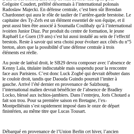
Grégoire Coudert, préféré désormais à l’international polonais
Radoslaw Majecki. En défense centrale, c’est bien sûr Brendan
Chardonnet qui aura le rôle de taulier de l’arrière-garde brestoise. Le
capitaine des Ty-Zefs est un élément essentiel de son équipe, et il
peut aussi bien être associé à Soumaïla Coulibaly qu’à l’international
ivoirien Junior Diaz. Pur produit du centre de formation, le jeune
Raphaël Le Guen (19 ans) s’est lui aussi installé au sein de l’effectif
brestois. Reste à savoir qui sera choisi pour évoluer aux côtés du n°5
breton, alors que la possibilité d’une défense centrale à trois
éléments est réelle.
Au poste de latéral droit, le SB29 devra composer avec l’absence de
Kenny Lala, titulaire indiscutable mais suspendu pour la rencontre
face aux Parisiens. C’est donc Luck Zogbé qui devrait débuter dans
le couloir droit, tandis que Daouda Guindo pourrait l’imiter à
gauche. Arrivé l’été dernier en provenance de Salzbourg,
l’international malien devrait bénéficier de l’absence de Bradley
Locko, blessé aux ischios-jambiers. Dans l’entrejeu, Joris Chotard a
fait son trou. Pour sa première saison en Bretagne, l’ex-
Montpelliérain s’est rapidement imposé dans le onze de départ
finistérien, au même titre que Lucas Tousart.
Débarqué en provenance de l’Union Berlin cet hiver, l’ancien