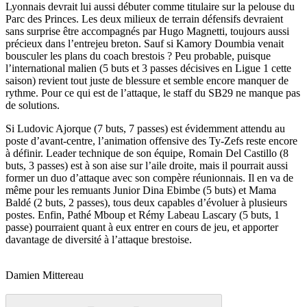
Lyonnais devrait lui aussi débuter comme titulaire sur la pelouse du
Parc des Princes. Les deux milieux de terrain défensifs devraient
sans surprise être accompagnés par Hugo Magnetti, toujours aussi
précieux dans l’entrejeu breton. Sauf si Kamory Doumbia venait
bousculer les plans du coach brestois ? Peu probable, puisque
l’international malien (5 buts et 3 passes décisives en Ligue 1 cette
saison) revient tout juste de blessure et semble encore manquer de
rythme. Pour ce qui est de l’attaque, le staff du SB29 ne manque pas
de solutions.
Si Ludovic Ajorque (7 buts, 7 passes) est évidemment attendu au
poste d’avant-centre, l’animation offensive des Ty-Zefs reste encore
à définir. Leader technique de son équipe, Romain Del Castillo (8
buts, 3 passes) est à son aise sur l’aile droite, mais il pourrait aussi
former un duo d’attaque avec son compère réunionnais. Il en va de
même pour les remuants Junior Dina Ebimbe (5 buts) et Mama
Baldé (2 buts, 2 passes), tous deux capables d’évoluer à plusieurs
postes. Enfin, Pathé Mboup et Rémy Labeau Lascary (5 buts, 1
passe) pourraient quant à eux entrer en cours de jeu, et apporter
davantage de diversité à l’attaque brestoise.
Damien Mittereau