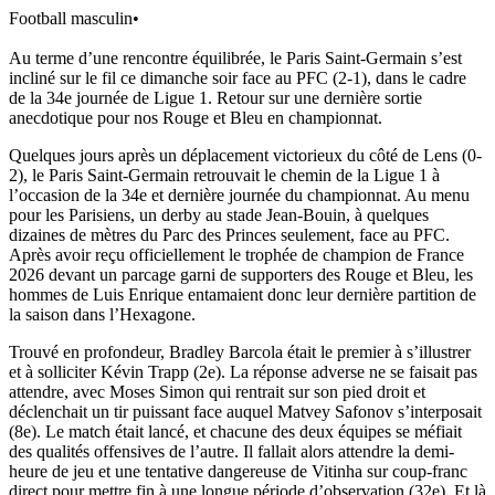
Football masculin
•
Au terme d’une rencontre équilibrée, le Paris Saint-Germain s’est
incliné sur le fil ce dimanche soir face au PFC (2-1), dans le cadre
de la 34e journée de Ligue 1. Retour sur une dernière sortie
anecdotique pour nos Rouge et Bleu en championnat.
Quelques jours après un déplacement victorieux du côté de Lens (0-
2), le Paris Saint-Germain retrouvait le chemin de la Ligue 1 à
l’occasion de la 34e et dernière journée du championnat. Au menu
pour les Parisiens, un derby au stade Jean-Bouin, à quelques
dizaines de mètres du Parc des Princes seulement, face au PFC.
Après avoir reçu officiellement le trophée de champion de France
2026 devant un parcage garni de supporters des Rouge et Bleu, les
hommes de Luis Enrique entamaient donc leur dernière partition de
la saison dans l’Hexagone.
Trouvé en profondeur, Bradley Barcola était le premier à s’illustrer
et à solliciter Kévin Trapp (2e). La réponse adverse ne se faisait pas
attendre, avec Moses Simon qui rentrait sur son pied droit et
déclenchait un tir puissant face auquel Matvey Safonov s’interposait
(8e). Le match était lancé, et chacune des deux équipes se méfiait
des qualités offensives de l’autre. Il fallait alors attendre la demi-
heure de jeu et une tentative dangereuse de Vitinha sur coup-franc
direct pour mettre fin à une longue période d’observation (32e). Et là