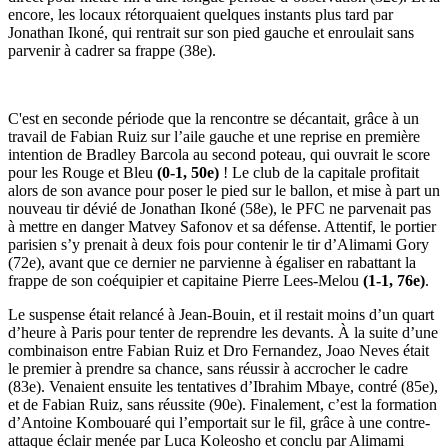
encore, les locaux rétorquaient quelques instants plus tard par
Jonathan Ikoné, qui rentrait sur son pied gauche et enroulait sans
parvenir à cadrer sa frappe (38e).
C'est en seconde période que la rencontre se décantait, grâce à un
travail de Fabian Ruiz sur l’aile gauche et une reprise en première
intention de Bradley Barcola au second poteau, qui ouvrait le score
pour les Rouge et Bleu
(0-1, 50e)
! Le club de la capitale profitait
alors de son avance pour poser le pied sur le ballon, et mise à part un
nouveau tir dévié de Jonathan Ikoné (58e), le PFC ne parvenait pas
à mettre en danger Matvey Safonov et sa défense. Attentif, le portier
parisien s’y prenait à deux fois pour contenir le tir d’Alimami Gory
(72e), avant que ce dernier ne parvienne à égaliser en rabattant la
frappe de son coéquipier et capitaine Pierre Lees-Melou
(1-1, 76e)
.
Le suspense était relancé à Jean-Bouin, et il restait moins d’un quart
d’heure à Paris pour tenter de reprendre les devants. À la suite d’une
combinaison entre Fabian Ruiz et Dro Fernandez, Joao Neves était
le premier à prendre sa chance, sans réussir à accrocher le cadre
(83e). Venaient ensuite les tentatives d’Ibrahim Mbaye, contré (85e),
et de Fabian Ruiz, sans réussite (90e). Finalement, c’est la formation
d’Antoine Kombouaré qui l’emportait sur le fil, grâce à une contre-
attaque éclair menée par Luca Koleosho et conclu par Alimami