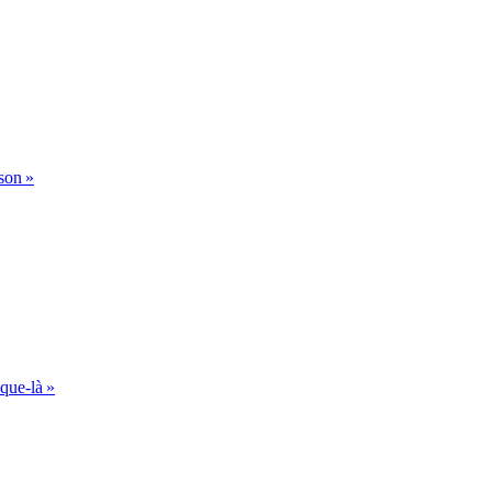
son »
que-là »