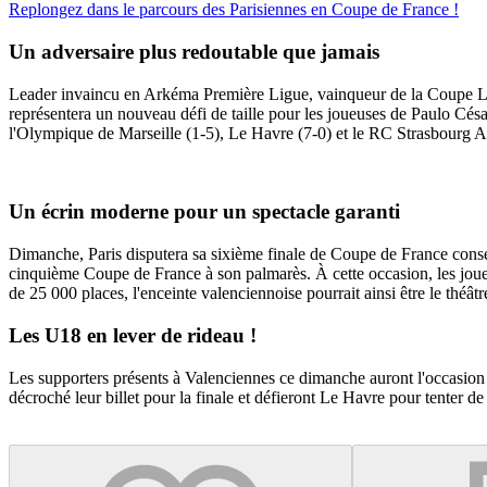
Replongez dans le parcours des Parisiennes en Coupe de France !
Un adversaire plus redoutable que jamais
Leader invaincu en Arkéma Première Ligue, vainqueur de la Coupe LFF
représentera un nouveau défi de taille pour les joueuses de Paulo Césa
l'Olympique de Marseille (1-5), Le Havre (7-0) et le RC Strasbourg Als
Un écrin moderne pour un spectacle garanti
Dimanche, Paris disputera sa sixième finale de Coupe de France consécu
cinquième Coupe de France à son palmarès. À cette occasion, les joue
de 25 000 places, l'enceinte valenciennoise pourrait ainsi être le théât
Les U18 en lever de rideau !
Les supporters présents à Valenciennes ce dimanche auront l'occasion 
décroché leur billet pour la finale et défieront Le Havre pour tenter 