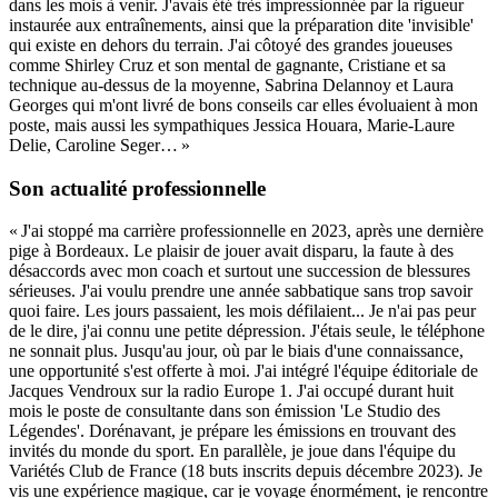
dans les mois à venir. J'avais été très impressionnée par la rigueur
instaurée aux entraînements, ainsi que la préparation dite 'invisible'
qui existe en dehors du terrain. J'ai côtoyé des grandes joueuses
comme Shirley Cruz et son mental de gagnante, Cristiane et sa
technique au-dessus de la moyenne, Sabrina Delannoy et Laura
Georges qui m'ont livré de bons conseils car elles évoluaient à mon
poste, mais aussi les sympathiques Jessica Houara, Marie-Laure
Delie, Caroline Seger… »
Son actualité professionnelle
« J'ai stoppé ma carrière professionnelle en 2023, après une dernière
pige à Bordeaux. Le plaisir de jouer avait disparu, la faute à des
désaccords avec mon coach et surtout une succession de blessures
sérieuses. J'ai voulu prendre une année sabbatique sans trop savoir
quoi faire. Les jours passaient, les mois défilaient... Je n'ai pas peur
de le dire, j'ai connu une petite dépression. J'étais seule, le téléphone
ne sonnait plus. Jusqu'au jour, où par le biais d'une connaissance,
une opportunité s'est offerte à moi. J'ai intégré l'équipe éditoriale de
Jacques Vendroux sur la radio Europe 1. J'ai occupé durant huit
mois le poste de consultante dans son émission 'Le Studio des
Légendes'. Dorénavant, je prépare les émissions en trouvant des
invités du monde du sport. En parallèle, je joue dans l'équipe du
Variétés Club de France (18 buts inscrits depuis décembre 2023). Je
vis une expérience magique, car je voyage énormément, je rencontre