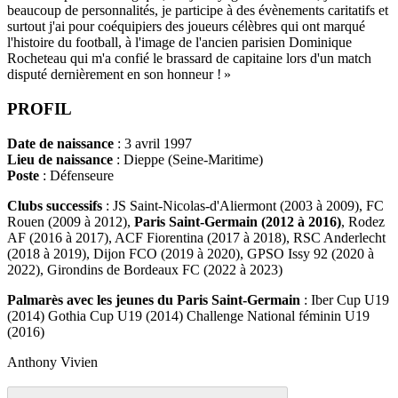
beaucoup de personnalités, je participe à des évènements caritatifs et
surtout j'ai pour coéquipiers des joueurs célèbres qui ont marqué
l'histoire du football, à l'image de l'ancien parisien Dominique
Rocheteau qui m'a confié le brassard de capitaine lors d'un match
disputé dernièrement en son honneur ! »
PROFIL
Date de naissance
: 3 avril 1997
Lieu de naissance
: Dieppe (Seine-Maritime)
Poste
: Défenseure
Clubs successifs
: JS Saint-Nicolas-d'Aliermont (2003 à 2009), FC
Rouen (2009 à 2012),
Paris Saint-Germain (2012 à 2016)
, Rodez
AF (2016 à 2017), ACF Fiorentina (2017 à 2018), RSC Anderlecht
(2018 à 2019), Dijon FCO (2019 à 2020), GPSO Issy 92 (2020 à
2022), Girondins de Bordeaux FC (2022 à 2023)
Palmarès avec les jeunes du Paris Saint-Germain
: Iber Cup U19
(2014) Gothia Cup U19 (2014) Challenge National féminin U19
(2016)
Anthony Vivien