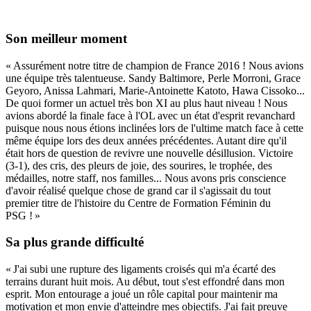
Son meilleur moment
« Assurément notre titre de champion de France 2016 ! Nous avions
une équipe très talentueuse. Sandy Baltimore, Perle Morroni, Grace
Geyoro, Anissa Lahmari, Marie-Antoinette Katoto, Hawa Cissoko...
De quoi former un actuel très bon XI au plus haut niveau ! Nous
avions abordé la finale face à l'OL avec un état d'esprit revanchard
puisque nous nous étions inclinées lors de l'ultime match face à cette
même équipe lors des deux années précédentes. Autant dire qu'il
était hors de question de revivre une nouvelle désillusion. Victoire
(3-1), des cris, des pleurs de joie, des sourires, le trophée, des
médailles, notre staff, nos familles... Nous avons pris conscience
d'avoir réalisé quelque chose de grand car il s'agissait du tout
premier titre de l'histoire du Centre de Formation Féminin du
PSG ! »
Sa plus grande difficulté
« J'ai subi une rupture des ligaments croisés qui m'a écarté des
terrains durant huit mois. Au début, tout s'est effondré dans mon
esprit. Mon entourage a joué un rôle capital pour maintenir ma
motivation et mon envie d'atteindre mes objectifs. J'ai fait preuve