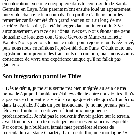
en colocation avec une coéquipière dans le centre-ville de Saint-
Germain-en-Laye. Mes parents m'ont ensuite loué un appartement,
une vraie chance je le reconnais. J'en profite d'ailleurs pour les
remercier car ils ont été d'un grand soutien tout au long de ma
carrière. Par la suite, j'ai été hébergée dans un internat du XVe
arrondissement, en face de l'hôpital Necker. Nous étions une demi-
douzaine de joueuses dont Grace Geyoro et Marie-Antoinette
Katoto. Nous prenions le bus le matin pour rejoindre un lycée privé,
puis nous nous entraînions l'après-midi dans Paris. C'était toute une
logistique pour prendre les transports en commun, mais nous avions
conscience de vivre une expérience unique qu'il ne fallait pas
gâcher. »
Son intégration parmi les Tities
« Dès le début, je me suis sentie très bien intégrée au sein de ma
nouvelle équipe. L'ambiance était excellente entre nous toutes. Il n'y
a pas eu ce choc entre la vie à la campagne et celle qui s'offrait à moi
dans la capitale. J'étais un peu insouciante, je ne me prenais pas la
tête avec l'ambition de devenir à tout prix une joueuse
professionnelle. Je n'ai pas le souvenir d'avoir galéré sur le terrain,
ayant toujours eu du temps de jeu avec mes entraîneurs respectifs.
Par contre, je n'oublierai jamais mes premières séances de
musculation au stade Charléty. Un truc de fou, une montagne ! »