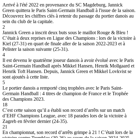
Arrivé à l'été 2022 en provenance du SC Magdeburg, Jannick
Green quittera le Paris Saint-Germain Handball à l'issue de la saison.
Découvrez les chiffres clés à retenir du passage du portier danois au
sein du club de la capitale.
2
Jannick Green a inscrit deux buts sous le maillot Rouge & Bleu !
C’était à deux reprises en Ligue des Champions : lors de la victoire à
Kiel (27-31) en quart de finale aller de la saison 2022-2023 et à
Pelister la saison suivante (25-31).
4
Il est devenu le quatrième joueur danois à avoir évolué avec le Paris
Saint-Germain Handball après Mikkel Hansen, Henrik Mollgaard et
Henrik Toft Hansen. Depuis, Jannick Green et Mikkel Lovkvist se
sont ajoutés à cette liste.
5
Le portier danois a remporté cinq trophées avec le Paris Saint-
Germain Handball : 4 titres de champion de France et le Trophée
des Champions 2023.
18
C’est cette saison qu’il a établi son record d’arrêts sur un match
d’EHF Champions League, avec 18 parades lors de la victoire à
Zagreb en février dernier (24-35).
21
En championnat, son record d’arrêts grimpe à 21 ! C’était lors de la
victoire contre Tremblay (30-26) au cours de la saison 2024-2025.