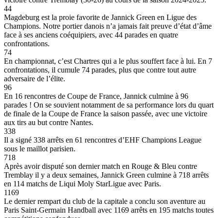
44
Magdeburg est la proie favorite de Jannick Green en Ligue des
Champions. Notre portier danois n’a jamais fait preuve d’état d’âme
face à ses anciens coéquipiers, avec 44 parades en quatre
confrontations.
74
En championnat, c’est Chartres qui a le plus souffert face à lui. En 7
confrontations, il cumule 74 parades, plus que contre tout autre
adversaire de l’élite.
96
En 16 rencontres de Coupe de France, Jannick culmine à 96
parades ! On se souvient notamment de sa performance lors du quart
de finale de la Coupe de France la saison passée, avec une victoire
aux tirs au but contre Nantes.
338
Il a signé 338 arrêts en 61 rencontres d’EHF Champions League
sous le maillot parisien.
718
Après avoir disputé son dernier match en Rouge & Bleu contre
Tremblay il y a deux semaines, Jannick Green culmine à 718 arrêts
en 114 matchs de Liqui Moly StarLigue avec Paris.
1169
Le dernier rempart du club de la capitale a conclu son aventure au
Paris Saint-Germain Handball avec 1169 arrêts en 195 matchs toutes