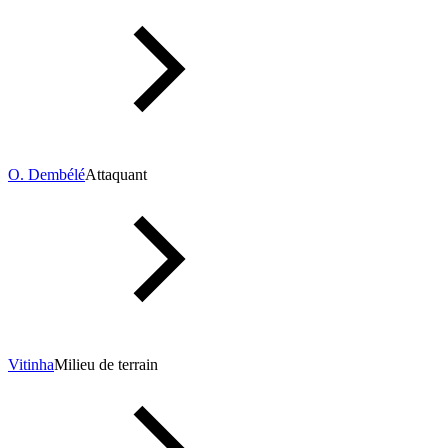
O. Dembélé
Attaquant
Vitinha
Milieu de terrain