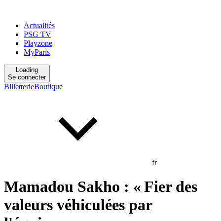
Actualités
PSG TV
Playzone
MyParis
Loading
Se connecter
Billetterie
Boutique
fr
Mamadou Sakho : « Fier des
valeurs véhiculées par