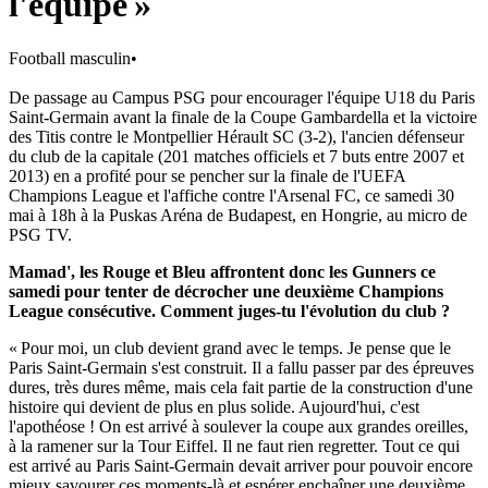
l'équipe »
Football masculin
•
De passage au Campus PSG pour encourager l'équipe U18 du Paris
Saint-Germain avant la finale de la Coupe Gambardella et la victoire
des Titis contre le Montpellier Hérault SC (3-2), l'ancien défenseur
du club de la capitale (201 matches officiels et 7 buts entre 2007 et
2013) en a profité pour se pencher sur la finale de l'UEFA
Champions League et l'affiche contre l'Arsenal FC, ce samedi 30
mai à 18h à la Puskas Aréna de Budapest, en Hongrie, au micro de
PSG TV.
Mamad', les Rouge et Bleu affrontent donc les Gunners ce
samedi pour tenter de décrocher une deuxième Champions
League consécutive. Comment juges-tu l'évolution du club ?
« Pour moi, un club devient grand avec le temps. Je pense que le
Paris Saint-Germain s'est construit. Il a fallu passer par des épreuves
dures, très dures même, mais cela fait partie de la construction d'une
histoire qui devient de plus en plus solide. Aujourd'hui, c'est
l'apothéose ! On est arrivé à soulever la coupe aux grandes oreilles,
à la ramener sur la Tour Eiffel. Il ne faut rien regretter. Tout ce qui
est arrivé au Paris Saint-Germain devait arriver pour pouvoir encore
mieux savourer ces moments-là et espérer enchaîner une deuxième