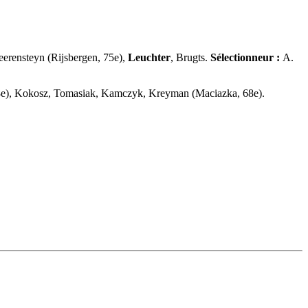
eerensteyn (Rijsbergen, 75e),
Leuchter
, Brugts.
Sélectionneur :
A.
68e), Kokosz, Tomasiak, Kamczyk, Kreyman (Maciazka, 68e).