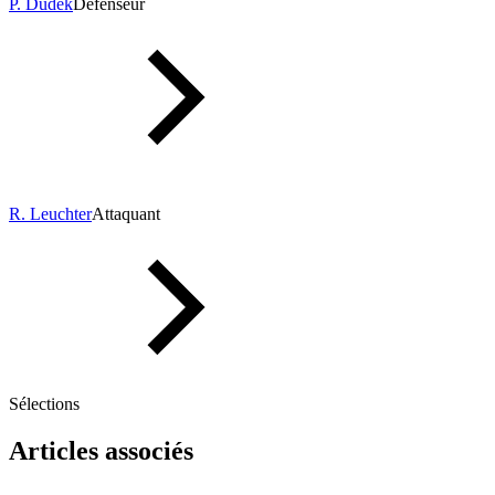
P. Dudek
Défenseur
R. Leuchter
Attaquant
Sélections
Articles associés