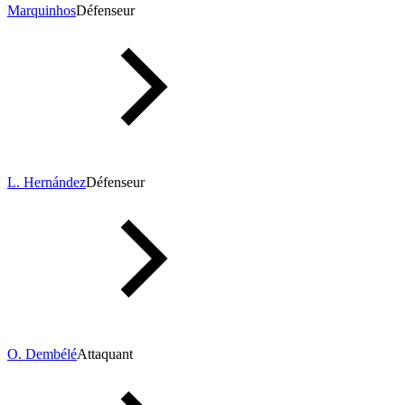
Marquinhos
Défenseur
L. Hernández
Défenseur
O. Dembélé
Attaquant