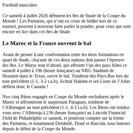
Football masculin
•
Ce samedi 4 juillet 2026 débutent les 8es de finale de la Coupe du
Monde ! Les Parisiens, qui n’ont eu cesse de briller lors de ce
tournoi, peuvent à nouveau faire parler la poudre, pour ceux qui sont
encore en lice dans ces 8es de finale.
Le Maroc et la France ouvrent le bal
Avant de penser à une confrontation entre les deux formations en
quart de finale, chacune de ces deux nations doit passer l’épreuve
des 8es. Le Maroc tout d’abord, qui affronte l’un des pays hôtes ce
samedi 4 juillet à 19h (heure française) au NRG Stadium de
Houston dans le Texas, ouvre le bal. Tombeur des Pays-Bas lors du
tour précédent (1-1, 3-2 t.a.b), Achraf Hakimi et ses Lions de l’Atlas
défient donc le Canada !
Nos cinq Bleus engagés en Coupe du Monde enchaînent après le
Maroc et affronteront le surprenant Paraguay, tombeur de
l’Allemagne au tour précédent (1-1, 4-3 t.a.b). Les Bleus ont rendez-
vous avec l’Albirroja à 23h (heure française) au Lincoln Financial
Field de Philadelphie ce samedi, et pourront compter sur la forme
des Parisiens, et notamment Dembélé, Doué et Barcola, tous buteurs
depuis le début de la Coupe du Monde.