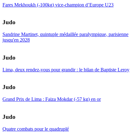
Fares Mekhoukh (-100kg) vice-champion d’Europe U23
Judo
Sandrine Martinet, quintuple médaillée paralympique, parisienne
jusqu'en 2028
Judo
Lima, deux rendez-vous pour grandir : le bilan de Baptiste Leroy
Judo
Grand Prix de Lima : Faiza Mokdar (-57 kg) en or
Judo
Quatre combats pour le quadruplé