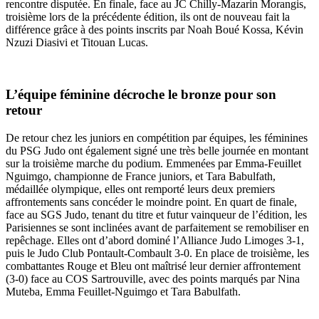
rencontre disputée. En finale, face au JC Chilly-Mazarin Morangis,
troisième lors de la précédente édition, ils ont de nouveau fait la
différence grâce à des points inscrits par Noah Boué Kossa, Kévin
Nzuzi Diasivi et Titouan Lucas.
L’équipe féminine décroche le bronze pour son
retour
De retour chez les juniors en compétition par équipes, les féminines
du PSG Judo ont également signé une très belle journée en montant
sur la troisième marche du podium. Emmenées par Emma-Feuillet
Nguimgo, championne de France juniors, et Tara Babulfath,
médaillée olympique, elles ont remporté leurs deux premiers
affrontements sans concéder le moindre point. En quart de finale,
face au SGS Judo, tenant du titre et futur vainqueur de l’édition, les
Parisiennes se sont inclinées avant de parfaitement se remobiliser en
repêchage. Elles ont d’abord dominé l’Alliance Judo Limoges 3-1,
puis le Judo Club Pontault-Combault 3-0. En place de troisième, les
combattantes Rouge et Bleu ont maîtrisé leur dernier affrontement
(3-0) face au COS Sartrouville, avec des points marqués par Nina
Muteba, Emma Feuillet-Nguimgo et Tara Babulfath.