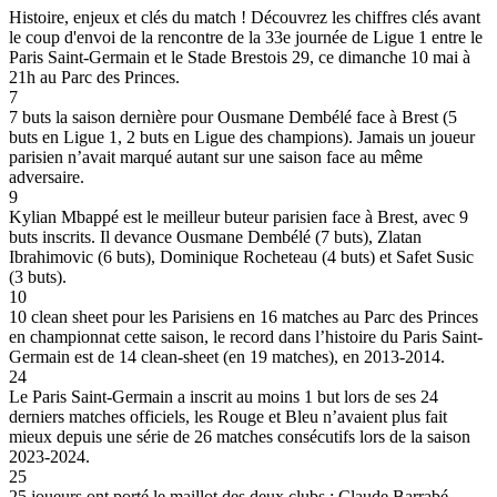
Histoire, enjeux et clés du match ! Découvrez les chiffres clés avant
le coup d'envoi de la rencontre de la 33e journée de Ligue 1 entre le
Paris Saint-Germain et le Stade Brestois 29, ce dimanche 10 mai à
21h au Parc des Princes.
7
7 buts la saison dernière pour Ousmane Dembélé face à Brest (5
buts en Ligue 1, 2 buts en Ligue des champions). Jamais un joueur
parisien n’avait marqué autant sur une saison face au même
adversaire.
9
Kylian Mbappé est le meilleur buteur parisien face à Brest, avec 9
buts inscrits. Il devance Ousmane Dembélé (7 buts), Zlatan
Ibrahimovic (6 buts), Dominique Rocheteau (4 buts) et Safet Susic
(3 buts).
10
10 clean sheet pour les Parisiens en 16 matches au Parc des Princes
en championnat cette saison, le record dans l’histoire du Paris Saint-
Germain est de 14 clean-sheet (en 19 matches), en 2013-2014.
24
Le Paris Saint-Germain a inscrit au moins 1 but lors de ses 24
derniers matches officiels, les Rouge et Bleu n’avaient plus fait
mieux depuis une série de 26 matches consécutifs lors de la saison
2023-2024.
25
25 joueurs ont porté le maillot des deux clubs : Claude Barrabé,