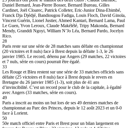
Daniel Bernard, Jean-Pierre Bosser, Bernard Bureau, Gilles
Cardinet, Joël Cloarec, Patrick Colleter, Eric-Junior Dina-Ebimbé,
Franck Dja Djédjé, Bandiougou Fadiga, Louis Floch, David Ginola,
Vincent Guérin, Lionel Justier, Ahmed Kantari, Bernard Lama, Paul
Le Guen, Yvon Leroux, Claude Makélélé, Tripy Makonda, Bernard
Mendy, Granddi Ngoyi, William N’Jo Léa, Bernard Pardo, Jocelyn
Rico.
28
Paris reste sur une série de 28 matches sans défaite en championnat
(20 victoires et 8 nuls) face à Brest depuis la défaite 1-3, le 26
janvier 1985. Le record, détenu par Angers (29 matches, 22 victoires
et 7 nuls, série en cours) pourrait être égalé.
33
Les Rouge et Bleu restent sur une série de 33 matches officiels sans
défaite (25 victoires et 8 nuls) face à Brest depuis le revers en
Bretagne du 26 janvier 1985 (1-3), soit plus de 41 ans
d’invincibilité. C’est un record pour le club de la capitale, à égalité
avec Angers (33 matches, série en cours).
49
Paris a inscrit au moins un but lors de ses 49 derniers matches de
championnat au Parc des Princes, depuis le 12 août 2023 et un 0-0
face à Lorient.
50
50e match officiel entre Paris et Brest pour un bilan largement en