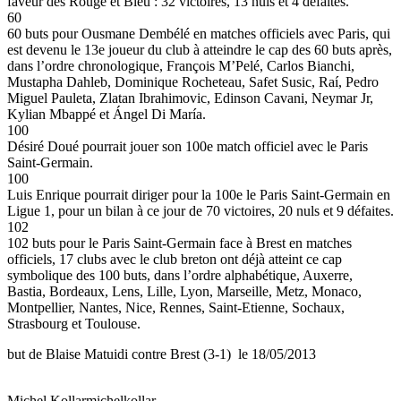
faveur des Rouge et Bleu : 32 victoires, 13 nuls et 4 défaites.
60
60 buts pour Ousmane Dembélé en matches officiels avec Paris, qui
est devenu le 13e joueur du club à atteindre le cap des 60 buts après,
dans l’ordre chronologique, François M’Pelé, Carlos Bianchi,
Mustapha Dahleb, Dominique Rocheteau, Safet Susic, Raí, Pedro
Miguel Pauleta, Zlatan Ibrahimovic, Edinson Cavani, Neymar Jr,
Kylian Mbappé et Ángel Di María.
100
Désiré Doué pourrait jouer son 100e match officiel avec le Paris
Saint-Germain.
100
Luis Enrique pourrait diriger pour la 100e le Paris Saint-Germain en
Ligue 1, pour un bilan à ce jour de 70 victoires, 20 nuls et 9 défaites.
102
102 buts pour le Paris Saint-Germain face à Brest en matches
officiels, 17 clubs avec le club breton ont déjà atteint ce cap
symbolique des 100 buts, dans l’ordre alphabétique, Auxerre,
Bastia, Bordeaux, Lens, Lille, Lyon, Marseille, Metz, Monaco,
Montpellier, Nantes, Nice, Rennes, Saint-Etienne, Sochaux,
Strasbourg et Toulouse.
but de Blaise Matuidi contre Brest (3-1) le 18/05/2013
Michel Kollar
michelkollar