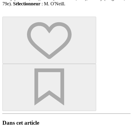
79e).
Sélectionneur
: M. O'Neill.
Dans cet article