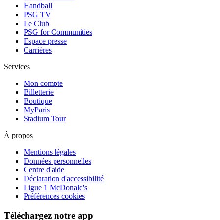
Handball
PSG TV
Le Club
PSG for Communities
Espace presse
Carrières
Services
Mon compte
Billetterie
Boutique
MyParis
Stadium Tour
À propos
Mentions légales
Données personnelles
Centre d'aide
Déclaration d'accessibilité
Ligue 1 McDonald's
Préférences cookies
Téléchargez notre app