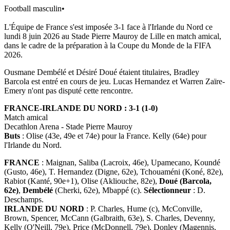
Football masculin
•
L'Équipe de France s'est imposée 3-1 face à l'Irlande du Nord ce
lundi 8 juin 2026 au Stade Pierre Mauroy de Lille en match amical,
dans le cadre de la préparation à la Coupe du Monde de la FIFA
2026.
Ousmane Dembélé et Désiré Doué étaient titulaires, Bradley
Barcola est entré en cours de jeu. Lucas Hernandez et Warren Zaïre-
Emery n'ont pas disputé cette rencontre.
FRANCE-IRLANDE DU NORD : 3-1 (1-0)
Match amical
Decathlon Arena - Stade Pierre Mauroy
Buts
: Olise (43e, 49e et 74e) pour la France. Kelly (64e) pour
l'Irlande du Nord.
FRANCE
: Maignan, Saliba (Lacroix, 46e), Upamecano, Koundé
(Gusto, 46e), T. Hernandez (Digne, 62e), Tchouaméni (Koné, 82e),
Rabiot (Kanté, 90e+1), Olise (Akliouche, 82e),
Doué (Barcola,
62e)
,
Dembélé
(Cherki, 62e), Mbappé (c).
Sélectionneur
: D.
Deschamps.
IRLANDE DU NORD
: P. Charles, Hume (c), McConville,
Brown, Spencer, McCann (Galbraith, 63e), S. Charles, Devenny,
Kelly (O'Neill, 79e), Price (McDonnell, 79e), Donley (Magennis,