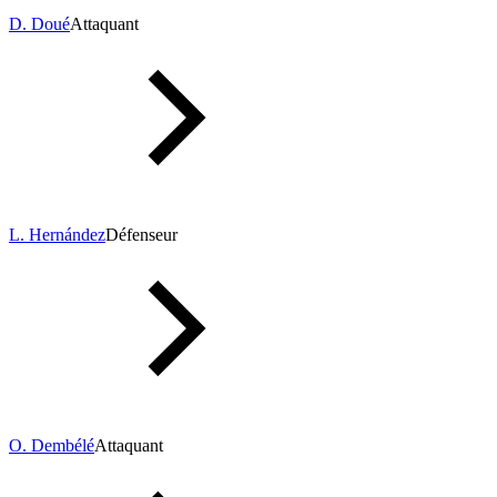
D. Doué
Attaquant
L. Hernández
Défenseur
O. Dembélé
Attaquant