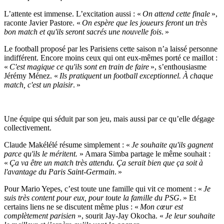
L’attente est immense. L’excitation aussi : «
On attend cette finale
»,
raconte Javier Pastore. «
On espère que les joueurs feront un très
bon match et qu'ils seront sacrés une nouvelle fois
. »
Le football proposé par les Parisiens cette saison n’a laissé personne
indifférent. Encore moins ceux qui ont eux-mêmes porté ce maillot :
«
C'est magique ce qu'ils sont en train de faire
», s’enthousiasme
Jérémy Ménez. «
Ils pratiquent un football exceptionnel. À chaque
match, c'est un plaisir
. »
Une équipe qui séduit par son jeu, mais aussi par ce qu’elle dégage
collectivement.
Claude Makélélé résume simplement : «
Je souhaite qu'ils gagnent
parce qu'ils le méritent.
» Amara Simba partage le même souhait :
«
Ça va être un match très attendu. Ça serait bien que ça soit à
l'avantage du Paris Saint-Germain
. »
Pour Mario Yepes, c’est toute une famille qui vit ce moment : «
Je
suis très content pour eux, pour toute la famille du PSG
. » Et
certains liens ne se discutent même plus : «
Mon cœur est
complètement parisien
», sourit Jay-Jay Okocha. «
Je leur souhaite