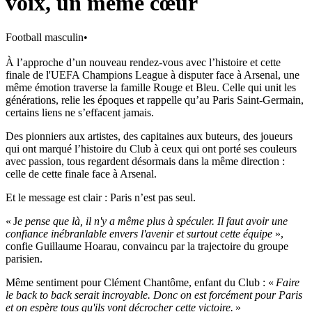
voix, un même cœur
Football masculin
•
À l’approche d’un nouveau rendez-vous avec l’histoire et cette
finale de l'UEFA Champions League à disputer face à Arsenal, une
même émotion traverse la famille Rouge et Bleu. Celle qui unit les
générations, relie les époques et rappelle qu’au Paris Saint-Germain,
certains liens ne s’effacent jamais.
Des pionniers aux artistes, des capitaines aux buteurs, des joueurs
qui ont marqué l’histoire du Club à ceux qui ont porté ses couleurs
avec passion, tous regardent désormais dans la même direction :
celle de cette finale face à Arsenal.
Et le message est clair : Paris n’est pas seul.
« J
e pense que là, il n'y a même plus à spéculer. Il faut avoir une
confiance inébranlable envers l'avenir et surtout cette équipe
»,
confie Guillaume Hoarau, convaincu par la trajectoire du groupe
parisien.
Même sentiment pour Clément Chantôme, enfant du Club : «
Faire
le back to back serait incroyable. Donc on est forcément pour Paris
et on espère tous qu'ils vont décrocher cette victoire.
»