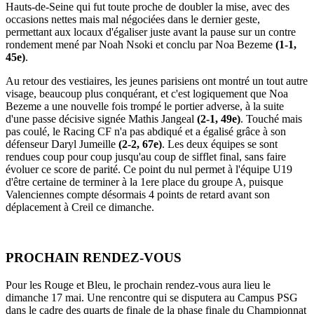
Hauts-de-Seine qui fut toute proche de doubler la mise, avec des
occasions nettes mais mal négociées dans le dernier geste,
permettant aux locaux d'égaliser juste avant la pause sur un contre
rondement mené par Noah Nsoki et conclu par Noa Bezeme
(1-1,
45e)
.
Au retour des vestiaires, les jeunes parisiens ont montré un tout autre
visage, beaucoup plus conquérant, et c'est logiquement que Noa
Bezeme a une nouvelle fois trompé le portier adverse, à la suite
d'une passe décisive signée Mathis Jangeal
(2-1, 49e)
. Touché mais
pas coulé, le Racing CF n'a pas abdiqué et a égalisé grâce à son
défenseur Daryl Jumeille
(2-2, 67e)
. Les deux équipes se sont
rendues coup pour coup jusqu'au coup de sifflet final, sans faire
évoluer ce score de parité. Ce point du nul permet à l'équipe U19
d'être certaine de terminer à la 1ere place du groupe A, puisque
Valenciennes compte désormais 4 points de retard avant son
déplacement à Creil ce dimanche.
PROCHAIN RENDEZ-VOUS
Pour les Rouge et Bleu, le prochain rendez-vous aura lieu le
dimanche 17 mai. Une rencontre qui se disputera au Campus PSG
dans le cadre des quarts de finale de la phase finale du Championnat