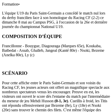
Formation
•
L'équipe U19 du Paris Saint-Germain a concédé le match nul lors
du derby francilien face à son homologue du Racing CF (2-2) ce
dimanche 8 mai au Campus PSG, à l'occasion de la 26e et dernière
journée du championnat National U19.
COMPOSITION D’ÉQUIPE
Francillonne - Bouygue, Diagouraga (Marques 65e), Koukaba,
Batbedat - Assab, Ghalleb, Jangeal (Kanté 80e) - Nsoki, Bezeme
(Anelka 80e), Ly (c)
SCÉNARIO
Pour cette affiche entre le Paris Saint-Germain et son voisin du
Racing CF, les jeunes acteurs ont offert un magnifique spectacle aux
nombreux spectateurs venus les encourager. Preuve en est, les
visiteurs ont ouvert le score dès l'entame du match par l'intermédiaire
du meneur de jeu Mehdi Husson
(0-1, 3e)
. Cueillis à froid, les Titis
ont répondu offensivement par Bezeme (8e), Ly (18e) et Nsoki
(20e) sans trouver le chemin des filets. C'est même l'équipe des