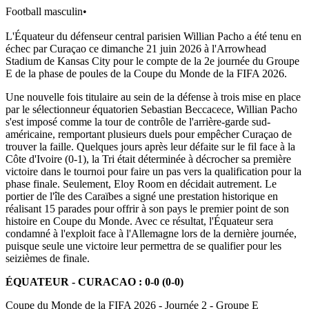
Football masculin
•
L'Équateur du défenseur central parisien Willian Pacho a été tenu en
échec par Curaçao ce dimanche 21 juin 2026 à l'Arrowhead
Stadium de Kansas City pour le compte de la 2e journée du Groupe
E de la phase de poules de la Coupe du Monde de la FIFA 2026.
Une nouvelle fois titulaire au sein de la défense à trois mise en place
par le sélectionneur équatorien Sebastian Beccacece, Willian Pacho
s'est imposé comme la tour de contrôle de l'arrière-garde sud-
américaine, remportant plusieurs duels pour empêcher Curaçao de
trouver la faille. Quelques jours après leur défaite sur le fil face à la
Côte d'Ivoire (0-1), la Tri était déterminée à décrocher sa première
victoire dans le tournoi pour faire un pas vers la qualification pour la
phase finale. Seulement, Eloy Room en décidait autrement. Le
portier de l'île des Caraïbes a signé une prestation historique en
réalisant 15 parades pour offrir à son pays le premier point de son
histoire en Coupe du Monde. Avec ce résultat, l'Équateur sera
condamné à l'exploit face à l'Allemagne lors de la dernière journée,
puisque seule une victoire leur permettra de se qualifier pour les
seizièmes de finale.
ÉQUATEUR - CURACAO : 0-0 (0-0)
Coupe du Monde de la FIFA 2026 - Journée 2 - Groupe E