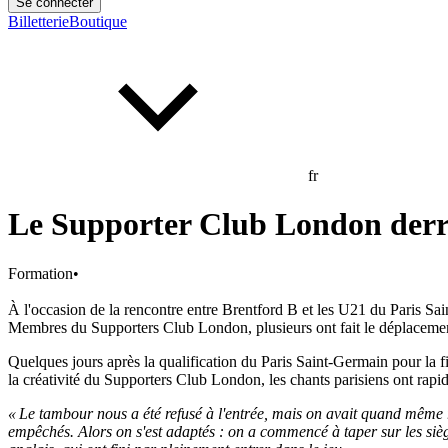
Se connecter
Billetterie
Boutique
fr
Le Supporter Club London derriè
Formation
•
À l'occasion de la rencontre entre Brentford B et les U21 du Paris Sa
Membres du Supporters Club London, plusieurs ont fait le déplacemen
Quelques jours après la qualification du Paris Saint-Germain pour la f
la créativité du Supporters Club London, les chants parisiens ont rapi
« Le tambour nous a été refusé à l'entrée, mais on avait quand même r
empêchés. Alors on s'est adaptés : on a commencé à taper sur les siè