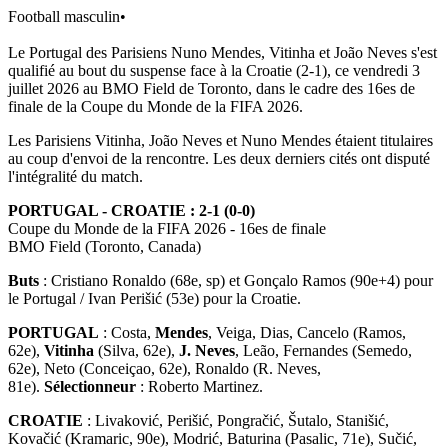
Football masculin
•
Le Portugal des Parisiens Nuno Mendes, Vitinha et João Neves s'est
qualifié au bout du suspense face à la Croatie (2-1), ce vendredi 3
juillet 2026 au BMO Field de Toronto, dans le cadre des 16es de
finale de la Coupe du Monde de la FIFA 2026.
Les Parisiens Vitinha, João Neves et Nuno Mendes étaient titulaires
au coup d'envoi de la rencontre. Les deux derniers cités ont disputé
l'intégralité du match.
PORTUGAL - CROATIE : 2-1 (0-0)
Coupe du Monde de la FIFA 2026 - 16es de finale
BMO Field (Toronto, Canada)
Buts
: Cristiano Ronaldo (68e, sp) et Gonçalo Ramos (90e+4) pour
le Portugal / Ivan Perišić (53e) pour la Croatie.
PORTUGAL
: Costa,
Mendes
, Veiga, Dias, Cancelo (Ramos,
62e),
Vitinha
(Silva, 62e),
J. Neves
, Leão, Fernandes (Semedo,
62e), Neto (Conceiçao, 62e), Ronaldo (R. Neves,
81e).
Sélectionneur
: Roberto Martinez.
CROATIE
: Livaković, Perišić, Pongračić, Šutalo, Stanišić,
Kovačić (Kramaric, 90e), Modrić, Baturina (Pasalic, 71e), Sučić,