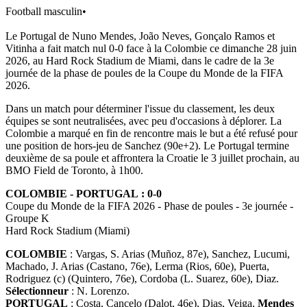
Football masculin
•
Le Portugal de Nuno Mendes, João Neves, Gonçalo Ramos et
Vitinha a fait match nul 0-0 face à la Colombie ce dimanche 28 juin
2026, au Hard Rock Stadium de Miami, dans le cadre de la 3e
journée de la phase de poules de la Coupe du Monde de la FIFA
2026.
Dans un match pour déterminer l'issue du classement, les deux
équipes se sont neutralisées, avec peu d'occasions à déplorer. La
Colombie a marqué en fin de rencontre mais le but a été refusé pour
une position de hors-jeu de Sanchez (90e+2). Le Portugal termine
deuxième de sa poule et affrontera la Croatie le 3 juillet prochain, au
BMO Field de Toronto, à 1h00.
COLOMBIE - PORTUGAL : 0-0
Coupe du Monde de la FIFA 2026 - Phase de poules - 3e journée -
Groupe K
Hard Rock Stadium (Miami)
COLOMBIE
: Vargas, S. Arias (Muñoz, 87e), Sanchez, Lucumi,
Machado, J. Arias (Castano, 76e), Lerma (Rios, 60e), Puerta,
Rodriguez (c) (Quintero, 76e), Cordoba (L. Suarez, 60e), Diaz.
Sélectionneur
: N. Lorenzo.
PORTUGAL
: Costa, Cancelo (Dalot, 46e), Dias, Veiga,
Mendes