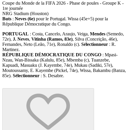
Coupe du Monde de la FIFA 2026 - Phase de poules - Groupe K -
1re journée
NRG Stadium (Houston)
Buts
:
Neves (6e)
pour le Portugal. Wissa (45e+5) pour la
République Démocratique du Congo.
PORTUGAL
: Costa, Cancelo, Araujo, Veiga,
Mendes
(Semedo,
72e),
J. Neves
,
Vitinha
(Ramos, 83e)
, Silva (Conceição, 46e),
Fernandes, Neto (Leão, 71e), Ronaldo (c).
Sélectionneur
: R.
Martinez.
RÉPUBLIQUE DÉMOCRATIQUE DU CONGO
: Mpasi-
Nzau, Wan-Bissaka (Kalulu, 85e), Mbemba (c), Tuanzebe,
Kapuadi, Masuaku (J. Kayembe, 74e), Mukau (Sadiki, 57e),
Moutoussamy, E. Kayembe (Pickel, 74e), Wissa, Bakambu (Banza,
85e).
Sélectionneur
: S. Desabre.