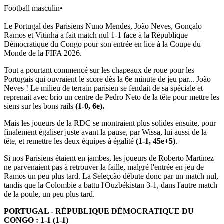
Football masculin
•
Le Portugal des Parisiens Nuno Mendes, João Neves, Gonçalo
Ramos et Vitinha a fait match nul 1-1 face à la République
Démocratique du Congo pour son entrée en lice à la Coupe du
Monde de la FIFA 2026.
Tout a pourtant commencé sur les chapeaux de roue pour les
Portugais qui ouvraient le score dès la 6e minute de jeu par... João
Neves ! Le milieu de terrain parisien se fendait de sa spéciale et
reprenait avec brio un centre de Pedro Neto de la tête pour mettre les
siens sur les bons rails
(1-0, 6e).
Mais les joueurs de la RDC se montraient plus solides ensuite, pour
finalement égaliser juste avant la pause, par Wissa, lui aussi de la
tête, et remettre les deux équipes à égalité
(1-1, 45e+5)
.
Si nos Parisiens étaient en jambes, les joueurs de Roberto Martinez
ne parvenaient pas à retrouver la faille, malgré l'entrée en jeu de
Ramos un peu plus tard. La Seleçcão débute donc par un match nul,
tandis que la Colombie a battu l'Ouzbékistan 3-1, dans l'autre match
de la poule, un peu plus tard.
PORTUGAL - RÉPUBLIQUE DÉMOCRATIQUE DU
CONGO : 1-1 (1-1)