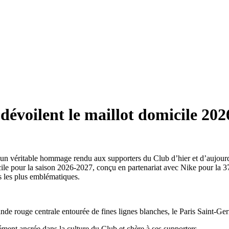
dévoilent le maillot domicile 20
 un véritable hommage rendu aux supporters du Club d’hier et d’aujourd’h
e pour la saison 2026-2027, conçu en partenariat avec Nike pour la 37e
s les plus emblématiques.
bande rouge centrale entourée de fines lignes blanches, le Paris Saint-Ge
ment ancrée dans la culture du Club et chère à ses supporters.