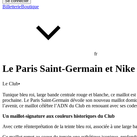
Se connecter
Billetterie
Boutique
fr
Le Paris Saint-Germain et Nike 
Le Club
•
Tunique bleu roi, large bande centrale rouge et blanche, ce maillot est
prochaine. Le Paris Saint-Germain dévoile son nouveau maillot domicil
l’avenir, ce maillot célèbre l’ADN du Club en renouant avec ses code
Un maillot-signature aux couleurs historiques du Club
Avec cette réinterprétation de la teinte bleu roi, associée à une large 
Ce maillot remet au coeur du terrain une esthétique iconique, profondé