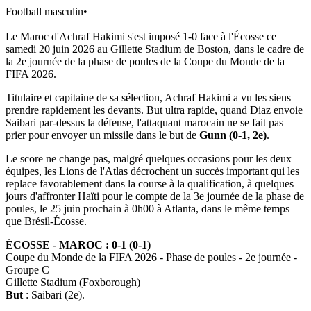
Football masculin
•
Le Maroc d'Achraf Hakimi s'est imposé 1-0 face à l'Écosse ce
samedi 20 juin 2026 au Gillette Stadium de Boston, dans le cadre de
la 2e journée de la phase de poules de la Coupe du Monde de la
FIFA 2026.
Titulaire et capitaine de sa sélection, Achraf Hakimi a vu les siens
prendre rapidement les devants. But ultra rapide, quand Diaz envoie
Saibari par-dessus la défense, l'attaquant marocain ne se fait pas
prier pour envoyer un missile dans le but de
Gunn (0-1, 2e)
.
Le score ne change pas, malgré quelques occasions pour les deux
équipes, les Lions de l'Atlas décrochent un succès important qui les
replace favorablement dans la course à la qualification, à quelques
jours d'affronter Haïti pour le compte de la 3e journée de la phase de
poules, le 25 juin prochain à 0h00 à Atlanta, dans le même temps
que Brésil-Écosse.
ÉCOSSE - MAROC : 0-1 (0-1)
Coupe du Monde de la FIFA 2026 - Phase de poules - 2e journée -
Groupe C
Gillette Stadium (Foxborough)
But
: Saibari (2e).