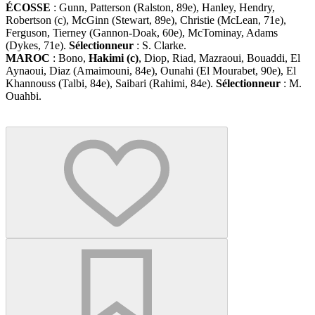
ÉCOSSE
: Gunn, Patterson (Ralston, 89e), Hanley, Hendry,
Robertson (c), McGinn (Stewart, 89e), Christie (McLean, 71e),
Ferguson, Tierney (Gannon-Doak, 60e), McTominay, Adams
(Dykes, 71e).
Sélectionneur
: S. Clarke.
MAROC
: Bono,
Hakimi (c)
, Diop, Riad, Mazraoui, Bouaddi, El
Aynaoui, Diaz (Amaimouni, 84e), Ounahi (El Mourabet, 90e), El
Khannouss (Talbi, 84e), Saibari (Rahimi, 84e).
Sélectionneur
: M.
Ouahbi.