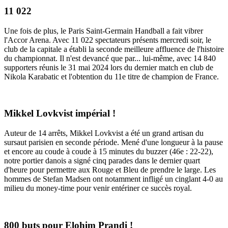
11 022
Une fois de plus, le Paris Saint-Germain Handball a fait vibrer
l'Accor Arena. Avec 11 022 spectateurs présents mercredi soir, le
club de la capitale a établi la seconde meilleure affluence de l'histoire
du championnat. Il n'est devancé que par... lui-même, avec 14 840
supporters réunis le 31 mai 2024 lors du dernier match en club de
Nikola Karabatic et l'obtention du 11e titre de champion de France.
Mikkel Lovkvist impérial !
Auteur de 14 arrêts, Mikkel Lovkvist a été un grand artisan du
sursaut parisien en seconde période. Mené d'une longueur à la pause
et encore au coude à coude à 15 minutes du buzzer (46e : 22-22),
notre portier danois a signé cinq parades dans le dernier quart
d'heure pour permettre aux Rouge et Bleu de prendre le large. Les
hommes de Stefan Madsen ont notamment infligé un cinglant 4-0 au
milieu du money-time pour venir entériner ce succès royal.
800 buts pour Elohim Prandi !